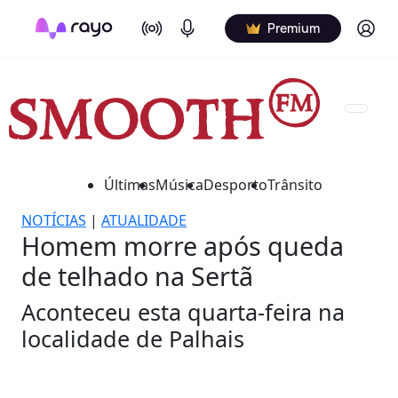
On Air
Podcasts
Log in
Premium
Últimas
Música
Desporto
Trânsito
NOTÍCIAS
|
ATUALIDADE
Homem morre após queda
de telhado na Sertã
Aconteceu esta quarta-feira na
localidade de Palhais