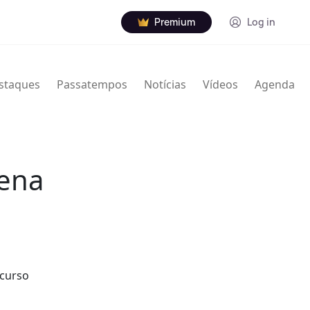
Premium
Log in
staques
Passatempos
Notícias
Vídeos
Agenda
ena
rcurso