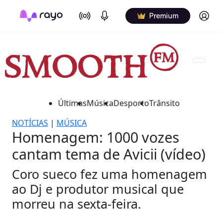
On Air
Podcasts
Log in
Premium
Últimas
Música
Desporto
Trânsito
NOTÍCIAS
|
MÚSICA
Homenagem: 1000 vozes
cantam tema de Avicii (vídeo)
Coro sueco fez uma homenagem
ao Dj e produtor musical que
morreu na sexta-feira.