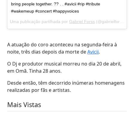
bring people together. ?? . . #avicii #rip #tribute
#wakemeup #concert #happyvoices
Uma publicação partilhada por
Gabriel Forss
(@gabrielforss) a
2
A atuação do coro aconteceu na segunda-feira à
noite, três dias depois da morte de
Avicii
.
O Dj e produtor musical morreu no dia 20 de abril,
em Omã. Tinha 28 anos.
Desde então, têm decorrido inúmeras homenagens
realizadas por fãs e artistas.
Mais Vistas