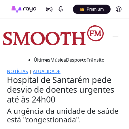
On Air
Podcasts
Log in
Premium
Últimas
Música
Desporto
Trânsito
NOTÍCIAS
|
ATUALIDADE
Hospital de Santarém pede
desvio de doentes urgentes
até às 24h00
A urgência da unidade de saúde
está "congestionada".