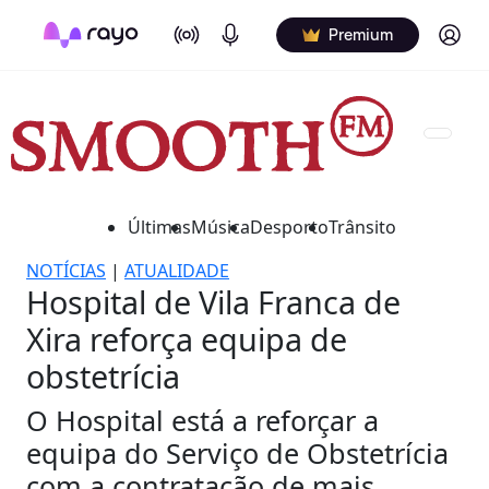
On Air
Podcasts
Log in
Premium
Últimas
Música
Desporto
Trânsito
NOTÍCIAS
|
ATUALIDADE
Hospital de Vila Franca de
Xira reforça equipa de
obstetrícia
O Hospital está a reforçar a
equipa do Serviço de Obstetrícia
com a contratação de mais