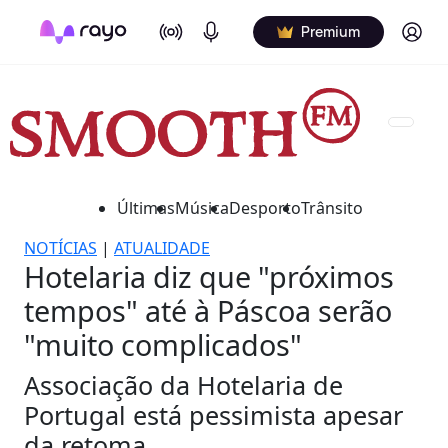
On Air
Podcasts
Log in
Premium
Últimas
Música
Desporto
Trânsito
NOTÍCIAS
|
ATUALIDADE
Hotelaria diz que "próximos
tempos" até à Páscoa serão
"muito complicados"
Associação da Hotelaria de
Portugal está pessimista apesar
da retoma.