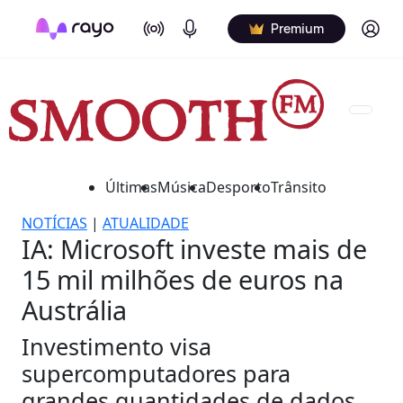
On Air
Podcasts
Log in
Premium
Últimas
Música
Desporto
Trânsito
NOTÍCIAS
|
ATUALIDADE
IA: Microsoft investe mais de
15 mil milhões de euros na
Austrália
Investimento visa
supercomputadores para
grandes quantidades de dados