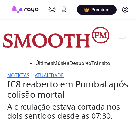
On Air
Podcasts
Log in
Premium
Últimas
Música
Desporto
Trânsito
NOTÍCIAS
|
ATUALIDADE
IC8 reaberto em Pombal após
colisão mortal
A circulação estava cortada nos
dois sentidos desde as 07:30.