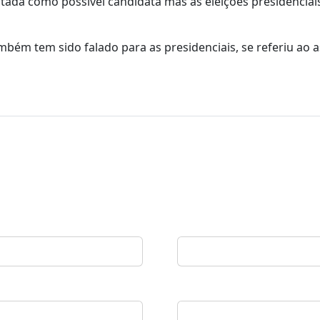
ntada como possível candidata mas as eleições presidenciai
bém tem sido falado para as presidenciais, se referiu ao 