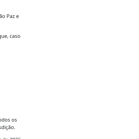
ão Paz e
que, caso
odos os
sdição.