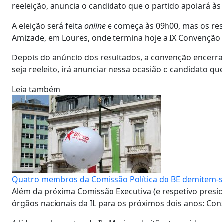
reeleição, anuncia o candidato que o partido apoiará às
A eleição será feita
online
e começa às 09h00, mas os res
Amizade, em Loures, onde termina hoje a IX Convenção 
Depois do anúncio dos resultados, a convenção encerra
seja reeleito, irá anunciar nessa ocasião o candidato que
Leia também
Quatro membros da Comissão Política do BE demitem-s
Além da próxima Comissão Executiva (e respetivo pres
órgãos nacionais da IL para os próximos dois anos: Cons