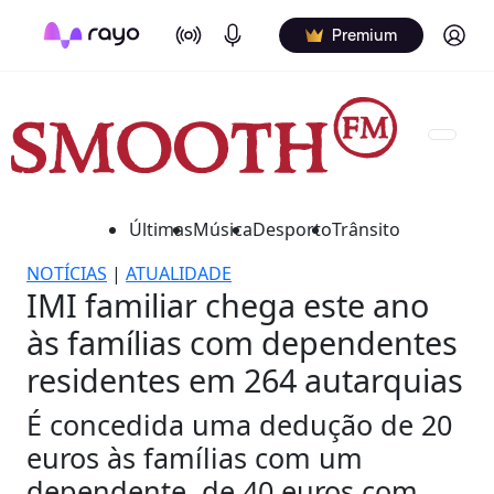
On Air
Podcasts
Log in
Premium
Últimas
Música
Desporto
Trânsito
NOTÍCIAS
|
ATUALIDADE
IMI familiar chega este ano
às famílias com dependentes
residentes em 264 autarquias
É concedida uma dedução de 20
euros às famílias com um
dependente, de 40 euros com