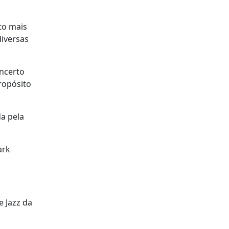
to mais
iversas
oncerto
ropósito
a pela
ark
e Jazz da