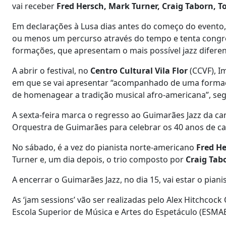
vai receber
Fred Hersch, Mark Turner, Craig Taborn, 
Em declarações à Lusa dias antes do começo do evento, 
ou menos um percurso através do tempo e tenta congre
formações, que apresentam o mais possível jazz diferen
A abrir o festival, no
Centro Cultural Vila Flor
(CCVF), I
em que se vai apresentar “acompanhado de uma formaçã
de homenagear a tradição musical afro-americana”, se
A sexta-feira marca o regresso ao Guimarães Jazz da c
Orquestra de Guimarães para celebrar os 40 anos de carr
No sábado, é a vez do pianista norte-americano
Fred H
Turner e, um dia depois, o trio composto por
Craig Tab
A encerrar o Guimarães Jazz, no dia 15, vai estar o pia
As ‘jam sessions’ vão ser realizadas pelo Alex Hitchcoc
Escola Superior de Música e Artes do Espetáculo (ESMAE)