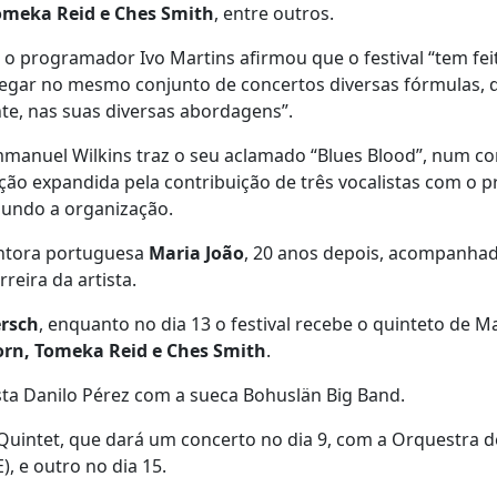
Tomeka Reid e Ches Smith
, entre outros.
o programador Ivo Martins afirmou que o festival “tem fei
gar no mesmo conjunto de concertos diversas fórmulas, d
te, nas suas diversas abordagens”.
mmanuel Wilkins traz o seu aclamado “Blues Blood”, num c
o expandida pela contribuição de três vocalistas com o p
gundo a organização.
antora portuguesa
Maria João
, 20 anos depois, acompanhad
eira da artista.
ersch
, enquanto no dia 13 o festival recebe o quinteto de M
orn, Tomeka Reid e Ches Smith
.
nista Danilo Pérez com a sueca Bohuslän Big Band.
k Quintet, que dará um concerto no dia 9, com a Orquestra d
, e outro no dia 15.