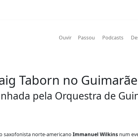
Ouvir
Passou
Podcasts
De
aig Taborn no Guimarães
anhada pela Orquestra de Guim
m o saxofonista norte-americano
Immanuel Wilkins
num eve