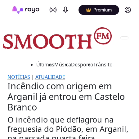
On Air
Podcasts
Log in
Premium
Últimas
Música
Desporto
Trânsito
NOTÍCIAS
|
ATUALIDADE
Incêndio com origem em
Arganil já entrou em Castelo
Branco
O incêndio que deflagrou na
freguesia do Piódão, em Arganil,
na passada quarta-feira,