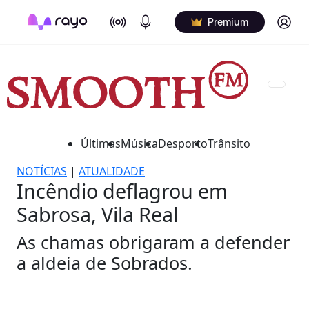
On Air
Podcasts
Log in
Premium
Últimas
Música
Desporto
Trânsito
NOTÍCIAS
|
ATUALIDADE
Incêndio deflagrou em
Sabrosa, Vila Real
As chamas obrigaram a defender
a aldeia de Sobrados.