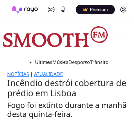
On Air
Podcasts
Log in
Premium
Últimas
Música
Desporto
Trânsito
NOTÍCIAS
|
ATUALIDADE
Incêndio destrói cobertura de
prédio em Lisboa
Fogo foi extinto durante a manhã
desta quinta-feira.