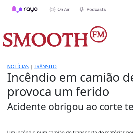
On Air
Podcasts
NOTÍCIAS
|
TRÂNSITO
Incêndio em camião de
provoca um ferido
Acidente obrigou ao corte t
Um incêndio num camião de transporte de matérias peri