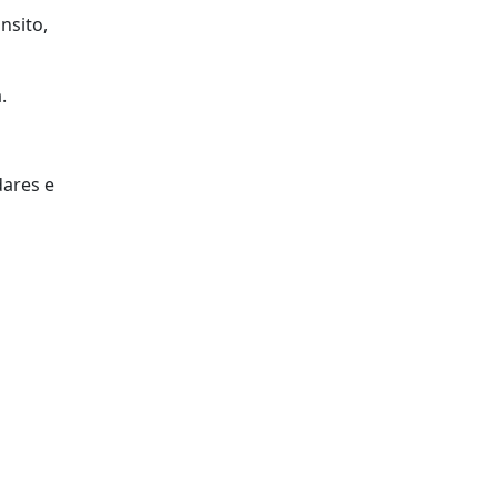
nsito,
.
dares e