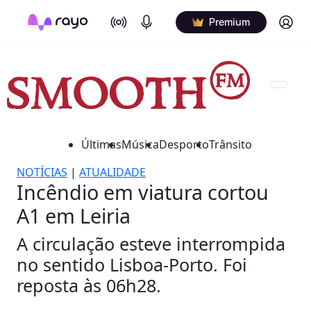
On Air
Podcasts
Log in
Premium
Últimas
Música
Desporto
Trânsito
NOTÍCIAS
|
ATUALIDADE
Incêndio em viatura cortou
A1 em Leiria
A circulação esteve interrompida
no sentido Lisboa-Porto. Foi
reposta às 06h28.