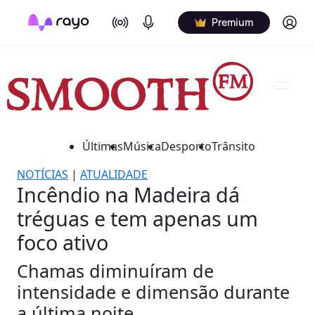
On Air
Podcasts
Log in
Premium
Últimas
Música
Desporto
Trânsito
NOTÍCIAS
|
ATUALIDADE
Incêndio na Madeira dá
tréguas e tem apenas um
foco ativo
Chamas diminuíram de
intensidade e dimensão durante
a última noite.