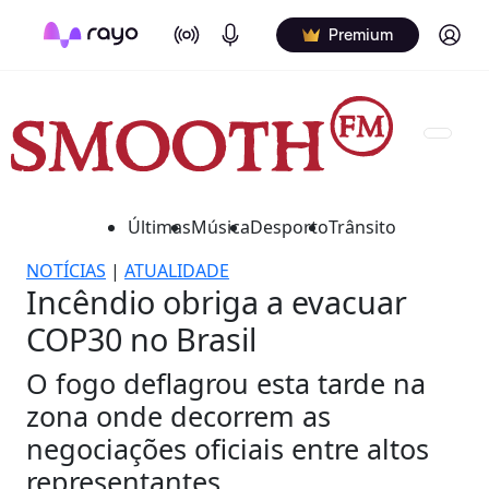
On Air
Podcasts
Log in
Premium
Últimas
Música
Desporto
Trânsito
NOTÍCIAS
|
ATUALIDADE
Incêndio obriga a evacuar
COP30 no Brasil
O fogo deflagrou esta tarde na
zona onde decorrem as
negociações oficiais entre altos
representantes.