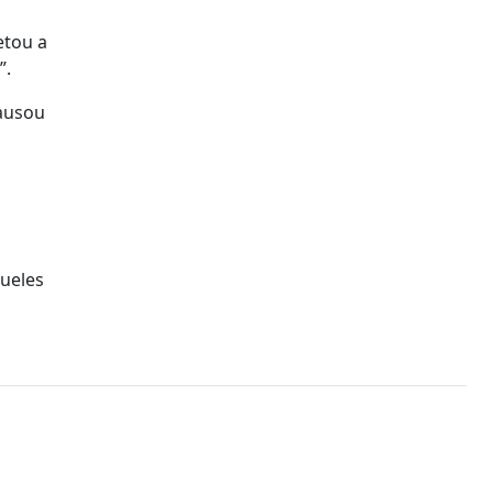
etou a
”.
causou
ueles