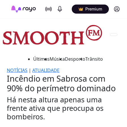
On Air
Podcasts
Log in
Premium
Últimas
Música
Desporto
Trânsito
NOTÍCIAS
|
ATUALIDADE
Incêndio em Sabrosa com
90% do perímetro dominado
Há nesta altura apenas uma
frente ativa que preocupa os
bombeiros.