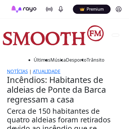
On Air
Podcasts
Log in
Premium
Últimas
Música
Desporto
Trânsito
NOTÍCIAS
|
ATUALIDADE
Incêndios: Habitantes de
aldeias de Ponte da Barca
regressam a casa
Cerca de 150 habitantes de
quatro aldeias foram retirados
devido ao incêndio que se