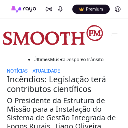
On Air
Podcasts
Log in
Premium
Últimas
Música
Desporto
Trânsito
NOTÍCIAS
|
ATUALIDADE
Incêndios: Legislação terá
contributos científicos
O Presidente da Estrutura de
Missão para a Instalação do
Sistema de Gestão Integrada de
Fogos Rurais, Tiago Oliveira,