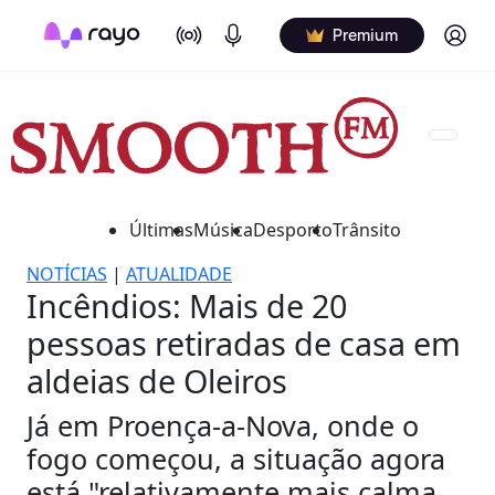
On Air
Podcasts
Log in
Premium
Últimas
Música
Desporto
Trânsito
NOTÍCIAS
|
ATUALIDADE
Incêndios: Mais de 20
pessoas retiradas de casa em
aldeias de Oleiros
Já em Proença-a-Nova, onde o
fogo começou, a situação agora
está "relativamente mais calma,