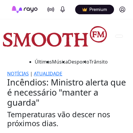
On Air
Podcasts
Log in
Premium
Últimas
Música
Desporto
Trânsito
NOTÍCIAS
|
ATUALIDADE
Incêndios: Ministro alerta que
é necessário "manter a
guarda"
Temperaturas vão descer nos
próximos dias.