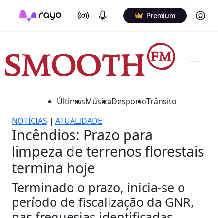
On Air
Podcasts
Log in
Premium
Últimas
Música
Desporto
Trânsito
NOTÍCIAS
|
ATUALIDADE
Incêndios: Prazo para
limpeza de terrenos florestais
termina hoje
Terminado o prazo, inicia-se o
período de fiscalização da GNR,
nas freguesias identificadas