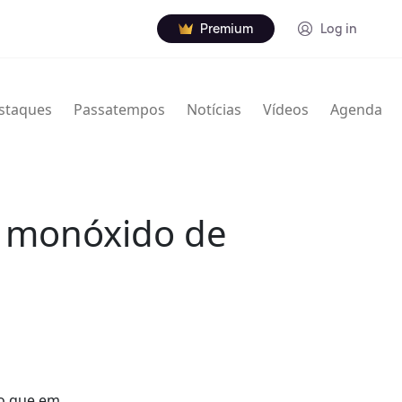
Premium
Log in
staques
Passatempos
Notícias
Vídeos
Agenda
r monóxido de
do que em