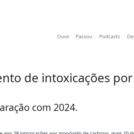
Ouvir
Passou
Podcasts
De
nto de intoxicações po
ração com 2024.
te ano 28 intoxicações por monóxido de carbono, mais 10 