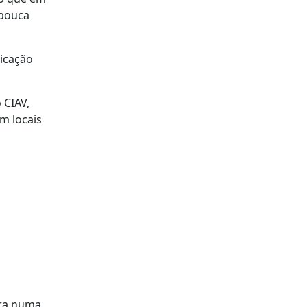
 pouca
icação
 CIAV,
m locais
bra numa