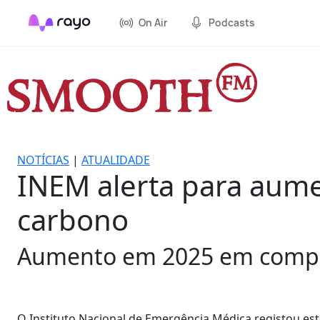
On Air
Podcasts
NOTÍCIAS
|
ATUALIDADE
INEM alerta para aume
carbono
Aumento em 2025 em compa
O Instituto Nacional de Emergência Médica registou es