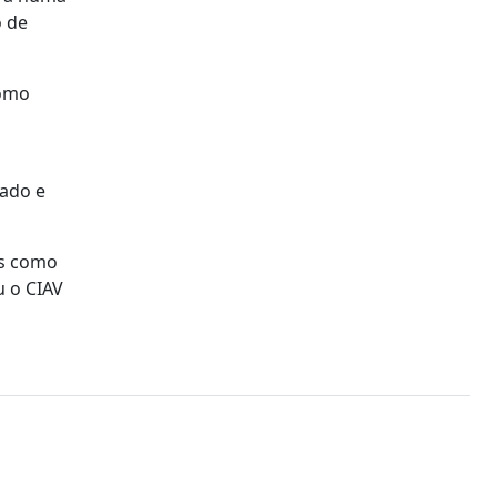
o de
como
tado e
as como
u o CIAV