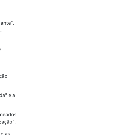
ante",
.
e
ação
da" e a
 meados
zação".
ão as