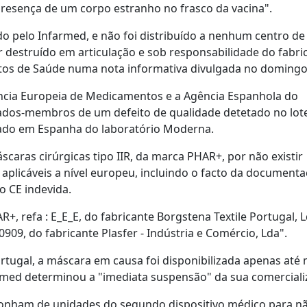
resença de um corpo estranho no frasco da vacina".
ado pelo Infarmed, e não foi distribuído a nenhum centro de
 destruído em articulação e sob responsabilidade do fabric
tos de Saúde numa nota informativa divulgada no domingo
ência Europeia de Medicamentos e a Agência Espanhola do
ados-membros de um defeito de qualidade detetado no lot
tuado em Espanha do laboratório Moderna.
caras cirúrgicas tipo IIR, da marca PHAR+, por não existir
 aplicáveis a nível europeu, incluindo o facto da document
o CE indevida.
+, refa : E_E_E, do fabricante Borgstena Textile Portugal, L
909, do fabricante Plasfer - Indústria e Comércio, Lda".
rtugal, a máscara em causa foi disponibilizada apenas até
med determinou a "imediata suspensão" da sua comerciali
onham de unidades do segundo dispositivo médico para n