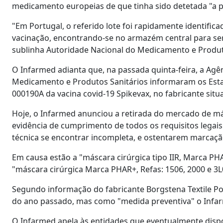
medicamento europeias de que tinha sido detetada "a p
"Em Portugal, o referido lote foi rapidamente identific
vacinação, encontrando-se no armazém central para ser
sublinha Autoridade Nacional do Medicamento e Produ
O Infarmed adianta que, na passada quinta-feira, a Ag
Medicamento e Produtos Sanitários informaram os Est
000190A da vacina covid-19 Spikevax, no fabricante si
Hoje, o Infarmed anunciou a retirada do mercado de más
evidência de cumprimento de todos os requisitos legais
técnica se encontrar incompleta, e ostentarem marcaçã
Em causa estão a "máscara cirúrgica tipo IIR, Marca PHAR
"máscara cirúrgica Marca PHAR+, Refas: 1506, 2000 e 3L0
Segundo informação do fabricante Borgstena Textile Po
do ano passado, mas como "medida preventiva" o Infar
O Infarmed apela às entidades que eventualmente disp