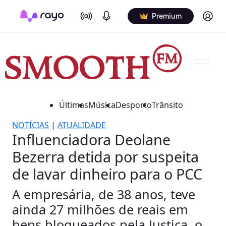
On Air
Podcasts
Log in
Premium
Últimas
Música
Desporto
Trânsito
NOTÍCIAS
|
ATUALIDADE
Influenciadora Deolane
Bezerra detida por suspeita
de lavar dinheiro para o PCC
A empresária, de 38 anos, teve
ainda 27 milhões de reais em
bens bloqueados pela Justiça, o