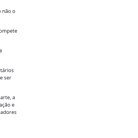
o não o
compete
e
atários
e ser
arte, a
ração e
cadores