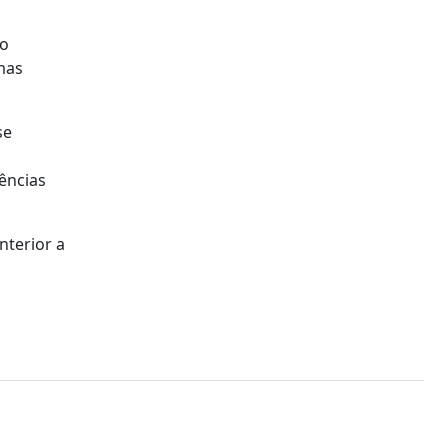
do
 mas
se
ências
nterior a