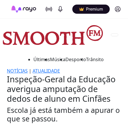
On Air
Podcasts
Log in
Premium
Últimas
Música
Desporto
Trânsito
NOTÍCIAS
|
ATUALIDADE
Inspeção-Geral da Educação
averigua amputação de
dedos de aluno em Cinfães
Escola já está também a apurar o
que se passou.