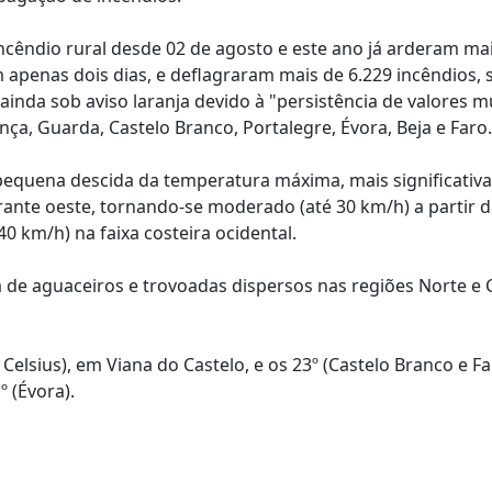
incêndio rural desde 02 de agosto e este ano já arderam ma
m apenas dois dias, e deflagraram mais de 6.229 incêndios, 
inda sob aviso laranja devido à "persistência de valores m
ça, Guarda, Castelo Branco, Portalegre, Évora, Beja e Faro.
equena descida da temperatura máxima, mais significativa
drante oeste, tornando-se moderado (até 30 km/h) a partir d
 40 km/h) na faixa costeira ocidental.
 de aguaceiros e trovoadas dispersos nas regiões Norte e 
elsius), em Viana do Castelo, e os 23º (Castelo Branco e Fa
º (Évora).