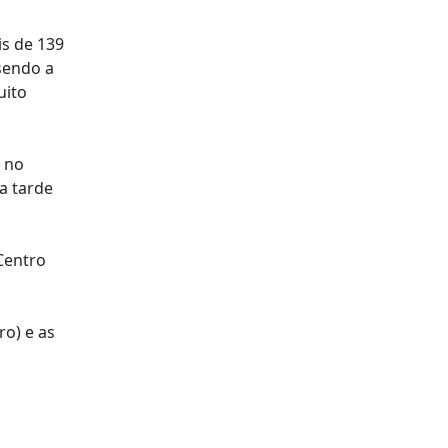
is de 139
sendo a
uito
 no
a tarde
Centro
ro) e as