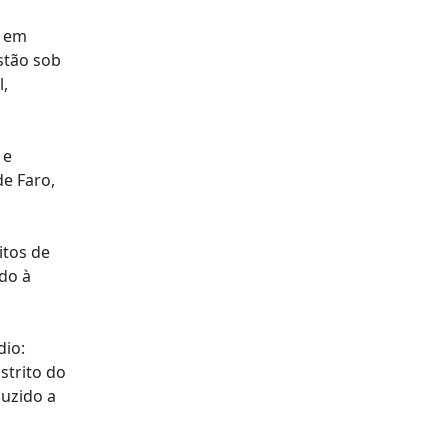
e em
stão sob
l,
 e
de Faro,
itos de
ado à
dio:
strito do
duzido a