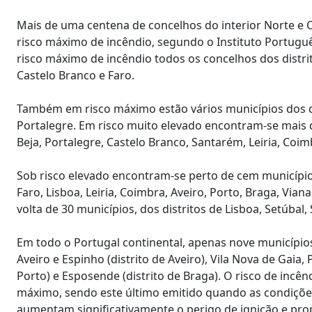
Mais de uma centena de concelhos do interior Norte e 
risco máximo de incêndio, segundo o Instituto Portugu
risco máximo de incêndio todos os concelhos dos distrit
Castelo Branco e Faro.
Também em risco máximo estão vários municípios dos di
Portalegre. Em risco muito elevado encontram-se mais d
Beja, Portalegre, Castelo Branco, Santarém, Leiria, Coim
Sob risco elevado encontram-se perto de cem municípios
Faro, Lisboa, Leiria, Coimbra, Aveiro, Porto, Braga, Vi
volta de 30 municípios, dos distritos de Lisboa, Setúbal,
Em todo o Portugal continental, apenas nove municípios,
Aveiro e Espinho (distrito de Aveiro), Vila Nova de Gaia
Porto) e Esposende (distrito de Braga). O risco de incê
máximo, sendo este último emitido quando as condiçõe
aumentam significativamente o perigo de ignição e pro