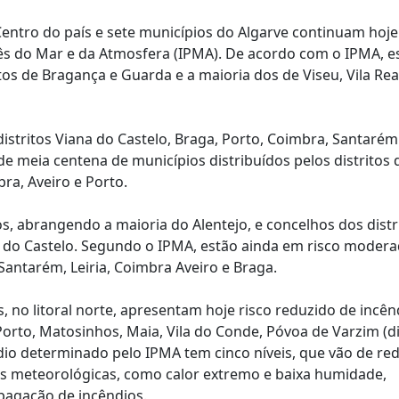
Centro do país e sete municípios do Algarve continuam hoj
ês do Mar e da Atmosfera (IPMA). De acordo com o IPMA, e
os de Bragança e Guarda e a maioria dos de Viseu, Vila Rea
stritos Viana do Castelo, Braga, Porto, Coimbra, Santarém
e meia centena de municípios distribuídos pelos distritos 
bra, Aveiro e Porto.
, abrangendo a maioria do Alentejo, e concelhos dos distr
ana do Castelo. Segundo o IPMA, estão ainda em risco moder
 Santarém, Leiria, Coimbra Aveiro e Braga.
 no litoral norte, apresentam hoje risco reduzido de incên
, Porto, Matosinhos, Maia, Vila do Conde, Póvoa de Varzim (di
ndio determinado pelo IPMA tem cinco níveis, que vão de re
s meteorológicas, como calor extremo e baixa humidade,
pagação de incêndios.