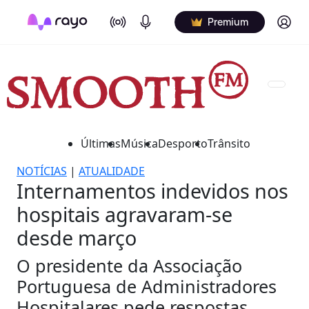
On Air
Podcasts
Log in
Premium
Últimas
Música
Desporto
Trânsito
NOTÍCIAS
|
ATUALIDADE
Internamentos indevidos nos
hospitais agravaram-se
desde março
O presidente da Associação
Portuguesa de Administradores
Hospitalares pede respostas