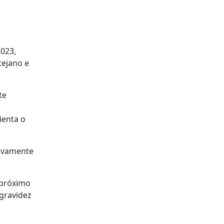
023,
tejano e
te
ienta o
tivamente
 próximo
 gravidez