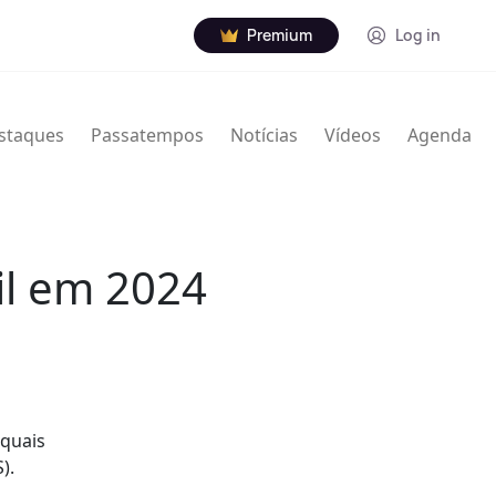
Premium
Log in
staques
Passatempos
Notícias
Vídeos
Agenda
il em 2024
 quais
).