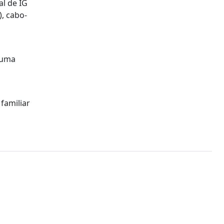
l de IG
), cabo-
 uma
familiar