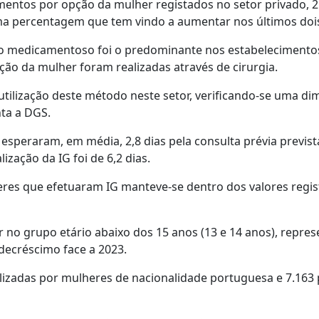
entos por opção da mulher registados no setor privado, 2
ma percentagem que tem vindo a aumentar nos últimos doi
o medicamentoso foi o predominante nos estabelecimento
ção da mulher foram realizadas através de cirurgia.
tilização deste método neste setor, verificando-se uma di
nta a DGS.
esperaram, em média, 2,8 dias pela consulta prévia previst
zação da IG foi de 6,2 dias.
eres que efetuaram IG manteve-se dentro dos valores regi
 no grupo etário abaixo dos 15 anos (13 e 14 anos), repre
 decréscimo face a 2023.
ealizadas por mulheres de nacionalidade portuguesa e 7.163