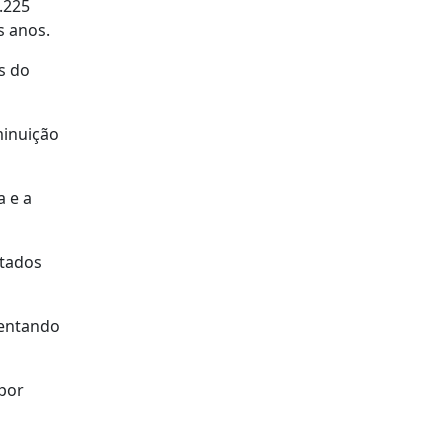
.225
s anos.
s do
minuição
a e a
stados
sentando
 por