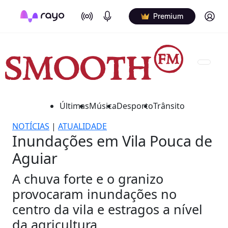
On Air
Podcasts
Log in
Premium
Últimas
Música
Desporto
Trânsito
NOTÍCIAS
|
ATUALIDADE
Inundações em Vila Pouca de
Aguiar
A chuva forte e o granizo
provocaram inundações no
centro da vila e estragos a nível
da agricultura.