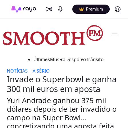
On Air
Podcasts
Log in
Premium
Últimas
Música
Desporto
Trânsito
NOTÍCIAS
|
A SÉRIO
Invade o Superbowl e ganha
300 mil euros em aposta
Yuri Andrade ganhou 375 mil
dólares depois de ter invadido o
campo na Super Bowl...
concretizando uma aposta feita