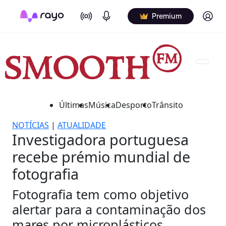
On Air
Podcasts
Log in
Premium
Últimas
Música
Desporto
Trânsito
NOTÍCIAS
|
ATUALIDADE
Investigadora portuguesa
recebe prémio mundial de
fotografia
Fotografia tem como objetivo
alertar para a contaminação dos
mares por microplásticos.