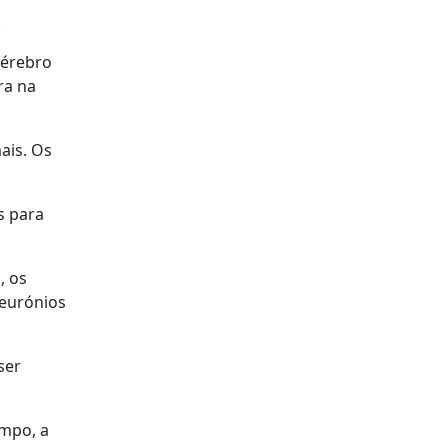
.
cérebro
ra na
ais. Os
s para
, os
neurónios
ser
mpo, a