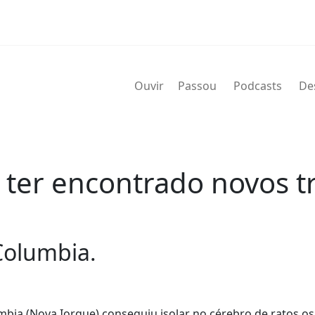
Ouvir
Passou
Podcasts
De
ter encontrado novos t
Columbia.
bia (Nova Iorque) conseguiu isolar no cérebro de ratos os