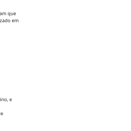
ram que
izado em
ino, e
de