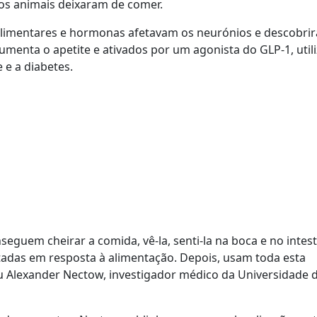
os animais deixaram de comer.
alimentares e hormonas afetavam os neurónios e descobri
enta o apetite e ativados por um agonista do GLP-1, util
e a diabetes.
guem cheirar a comida, vê-la, senti-la na boca e no intest
rtadas em resposta à alimentação. Depois, usam toda esta
u Alexander Nectow, investigador médico da Universidade 