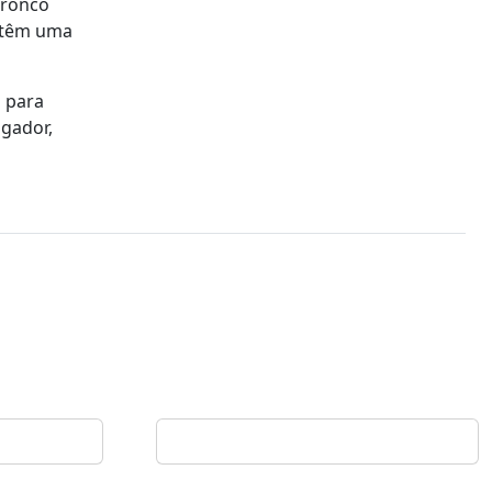
tronco
s têm uma
 para
igador,