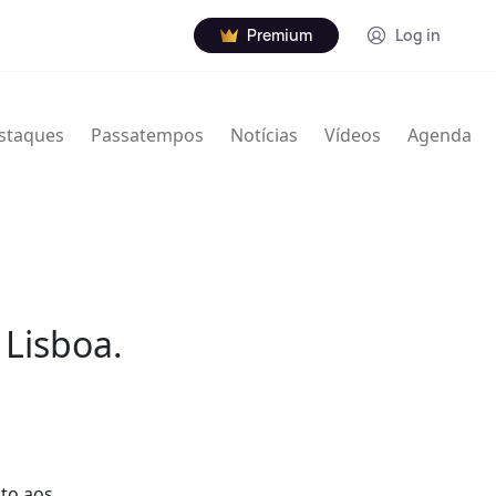
Premium
Log in
staques
Passatempos
Notícias
Vídeos
Agenda
 Lisboa.
uto aos