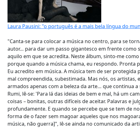
Laura Pausini: "o português é a mais bela língua do mu
"Canta-se para colocar a música no centro, para se to
autor… para dar um passo gigantesco em frente como se
aquilo em que se acredita. Neste álbum, sinto-me co
porque quando a música chama, eu respondo. Pronta p
Eu acredito em música. A música tem de ser protegida p
mal compreendida, subestimada. Mas nós, os artistas, 
armados apenas com a beleza da arte… que continua a se
Rumi, lê-se: 'Para lá das ideias de bem e mal, há um ca
coisas – bonitas, outras difíceis de aceitar. Palavras 
profundamente. E quando se percebe que se tem de nos
forma de o fazer sem magoar aqueles que nos magoaram
música, não guerra]", lê-se ainda no comunicado da artis