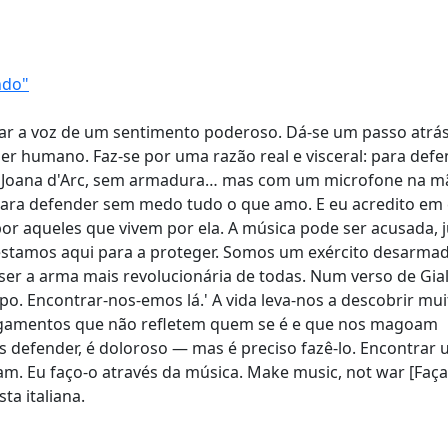
ndo"
rnar a voz de um sentimento poderoso. Dá-se um passo atr
r humano. Faz-se por uma razão real e visceral: para def
mo Joana d'Arc, sem armadura… mas com um microfone na m
ara defender sem medo tudo o que amo. E eu acredito em 
or aqueles que vivem por ela. A música pode ser acusada, j
estamos aqui para a proteger. Somos um exército desarmad
r a arma mais revolucionária de todas. Num verso de Giala
mpo. Encontrar-nos-emos lá.' A vida leva-nos a descobrir mui
e julgamentos que não refletem quem se é e que nos magoam
 defender, é doloroso — mas é preciso fazê-lo. Encontrar
. Eu faço-o através da música. Make music, not war [Faç
ta italiana.