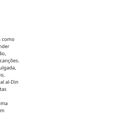
ás como
ender
ão,
canções.
ulgada,
o,
l al-Din
tas
 uma
am