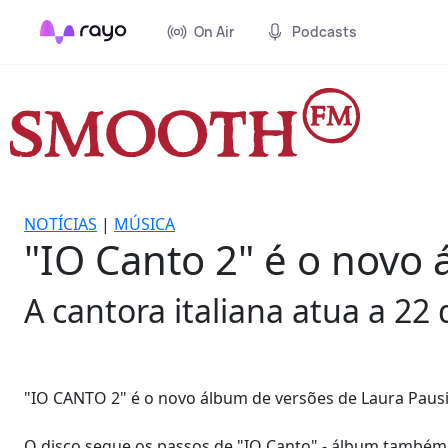
On Air
Podcasts
NOTÍCIAS
|
MÚSICA
"IO Canto 2" é o novo 
A cantora italiana atua a 2
"IO CANTO 2" é o novo álbum de versões de Laura Pausin
O disco segue os passos de "IO Canto" - álbum também 