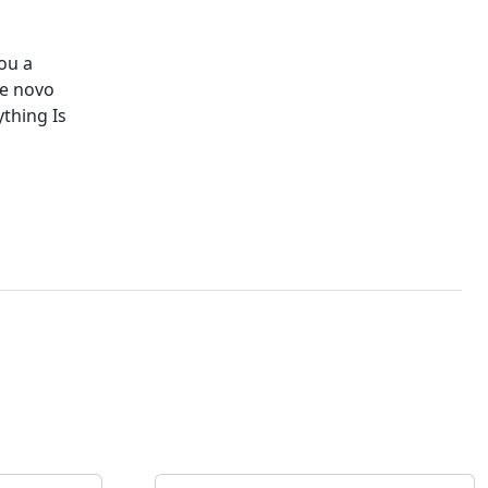
ou a
te novo
thing Is