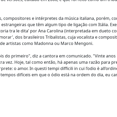
, compositores e intérpretes da música italiana, porém, 
estrangeiras que têm algum tipo de ligação com Itália. Ex
ia tra le dita’ por Ana Carolina (interpretada em dueto c
orar', dos brasileiros Tribalistas, cuja vocalista e composi
es de artistas como Madonna ou Marco Mengoni.
ois do primeiro", diz a cantora em comunicado. "Vinte ano
 vez. Hoje, tal como então, há apenas uma razão para pr
: o amor. In questi tempi difficili in cui l’odio è all’ordin
s tempos difíceis em que o ódio está na ordem do dia, eu ca