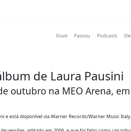
Ouvir
Passou
Podcasts
De
álbum de Laura Pausini
2 de outubro na MEO Arena, em
i e está disponível via Warner Records/Warner Music Italy.
de versões, editado em 2006, e que foi feito como um trib