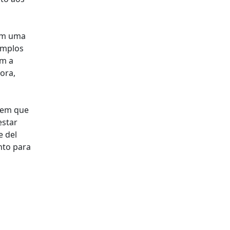
com uma
emplos
om a
tora,
s em que
estar
e del
nto para