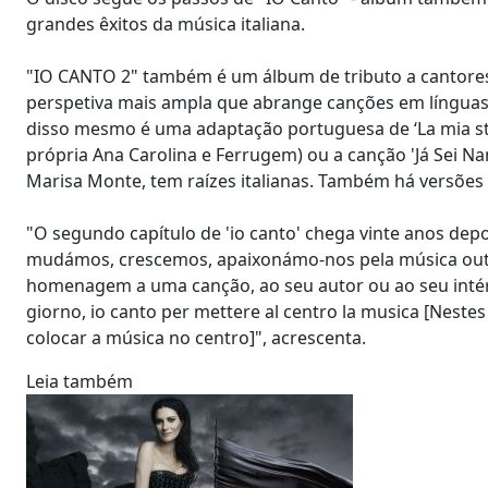
grandes êxitos da música italiana.
"IO CANTO 2" também é um álbum de tributo a cantores
perspetiva mais ampla que abrange canções em línguas 
disso mesmo é uma adaptação portuguesa de ‘La mia stor
própria Ana Carolina e Ferrugem) ou a canção 'Já Sei Nam
Marisa Monte, tem raízes italianas. Também há versõ
"O segundo capítulo de 'io canto' chega vinte anos dep
mudámos, crescemos, apaixonámo-nos pela música outra
homenagem a uma canção, ao seu autor ou ao seu intérprete
giorno, io canto per mettere al centro la musica [Neste
colocar a música no centro]", acrescenta.
Leia também