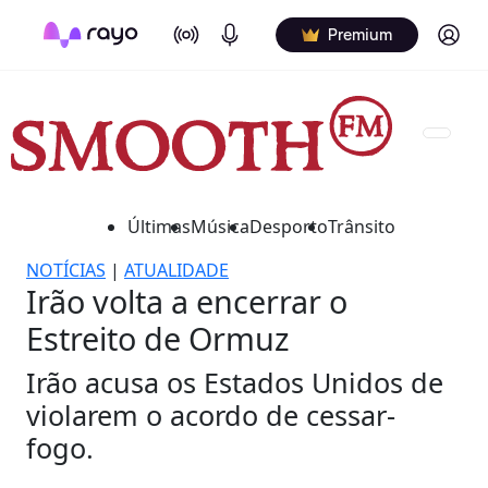
On Air
Podcasts
Log in
Premium
Últimas
Música
Desporto
Trânsito
NOTÍCIAS
|
ATUALIDADE
Irão volta a encerrar o
Estreito de Ormuz
Irão acusa os Estados Unidos de
violarem o acordo de cessar-
fogo.