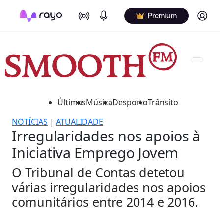
On Air
Podcasts
Log in
Premium
Últimas
Música
Desporto
Trânsito
NOTÍCIAS
|
ATUALIDADE
Irregularidades nos apoios à
Iniciativa Emprego Jovem
O Tribunal de Contas detetou
várias irregularidades nos apoios
comunitários entre 2014 e 2016.