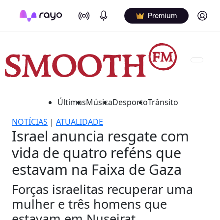
On Air
Podcasts
Log in
Premium
Últimas
Música
Desporto
Trânsito
NOTÍCIAS
|
ATUALIDADE
Israel anuncia resgate com
vida de quatro reféns que
estavam na Faixa de Gaza
Forças israelitas recuperar uma
mulher e três homens que
estavam em Nuseirat.