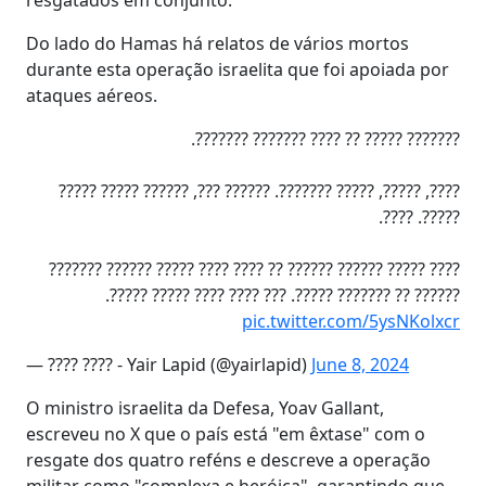
Do lado do Hamas há relatos de vários mortos
durante esta operação israelita que foi apoiada por
ataques aéreos.
??????? ????? ?? ???? ??????? ???????.
????, ?????, ????? ???????. ?????? ???, ?????? ????? ?????
?????. ????.
???? ????? ?????? ?????? ?? ???? ???? ????? ?????? ???????
?????? ?? ??????? ?????. ??? ???? ???? ????? ?????.
pic.twitter.com/5ysNKolxcr
— ???? ???? - Yair Lapid (@yairlapid)
June 8, 2024
O ministro israelita da Defesa, Yoav Gallant,
escreveu no X que o país está "em êxtase" com o
resgate dos quatro reféns e descreve a operação
militar como "complexa e heróica", garantindo que