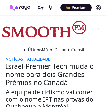
On Air
Podcasts
Log in
Premium
Últimas
Música
Desporto
Trânsito
NOTÍCIAS
|
ATUALIDADE
Israël-Premier Tech muda o
nome para dois Grandes
Prémios no Canadá
A equipa de ciclismo vai correr
com o nome IPT nas provas do
Quebeque e Montréal.