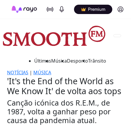
On Air
Podcasts
Log in
Premium
Últimas
Música
Desporto
Trânsito
NOTÍCIAS
|
MÚSICA
'It's the End of the World as
We Know It' de volta aos tops
Canção icónica dos R.E.M., de
1987, volta a ganhar peso por
causa da pandemia atual.