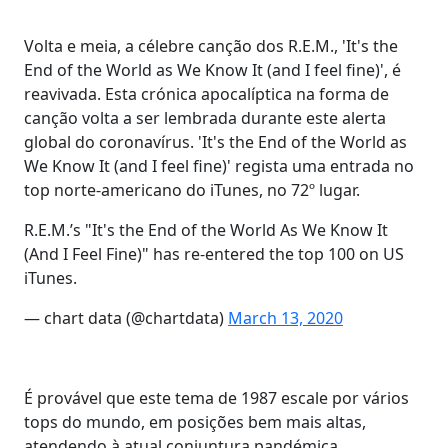
Volta e meia, a célebre canção dos R.E.M., 'It's the
End of the World as We Know It (and I feel fine)', é
reavivada. Esta crónica apocalíptica na forma de
canção volta a ser lembrada durante este alerta
global do coronavírus. 'It's the End of the World as
We Know It (and I feel fine)' regista uma entrada no
top norte-americano do iTunes, no 72º lugar.
R.E.M.’s "It's the End of the World As We Know It
(And I Feel Fine)" has re-entered the top 100 on US
iTunes.
— chart data (@chartdata)
March 13, 2020
É provável que este tema de 1987 escale por vários
tops do mundo, em posições bem mais altas,
atendendo à atual conjuntura pandémica.