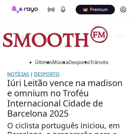
On Air
Podcasts
Log in
Premium
Últimas
Música
Desporto
Trânsito
NOTÍCIAS
|
DESPORTO
Iúri Leitão vence na madison
e omnium no Troféu
Internacional Cidade de
Barcelona 2025
O ciclista português iniciou, em