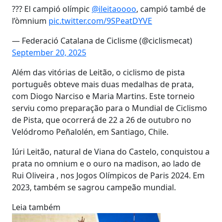
??? El campió olímpic
@ileitaoooo
, campió també de
l’òmnium
pic.twitter.com/9SPeatDYVE
— Federació Catalana de Ciclisme (@ciclismecat)
September 20, 2025
Além das vitórias de Leitão, o ciclismo de pista
português obteve mais duas medalhas de prata,
com Diogo Narciso e Maria Martins. Este torneio
serviu como preparação para o Mundial de Ciclismo
de Pista, que ocorrerá de 22 a 26 de outubro no
Velódromo Peñalolén, em Santiago, Chile.
Iúri Leitão, natural de Viana do Castelo, conquistou a
prata no omnium e o ouro na madison, ao lado de
Rui Oliveira , nos Jogos Olímpicos de Paris 2024. Em
2023, também se sagrou campeão mundial.
Leia também