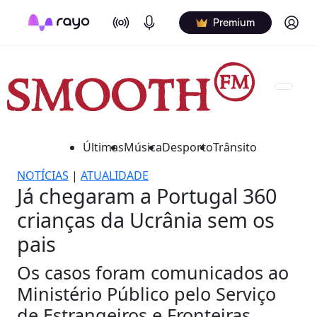
On Air
Podcasts
Log in
Premium
Últimas
Música
Desporto
Trânsito
NOTÍCIAS
|
ATUALIDADE
Já chegaram a Portugal 360
crianças da Ucrânia sem os
pais
Os casos foram comunicados ao
Ministério Público pelo Serviço
de Estrangeiros e Fronteiras.