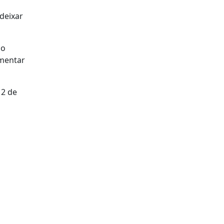
deixar
do
amentar
12 de