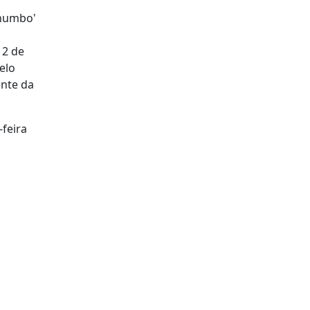
chumbo'
12 de
elo
ente da
-feira