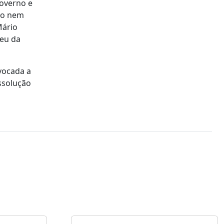
Governo e
vo nem
Mário
reu da
vocada a
issolução