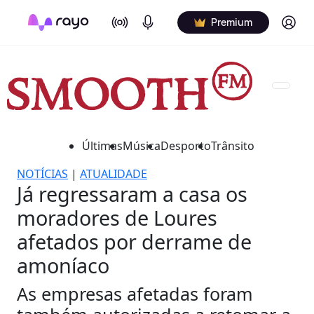
On Air
Podcasts
Log in
Premium
Últimas
Música
Desporto
Trânsito
NOTÍCIAS
|
ATUALIDADE
Já regressaram a casa os
moradores de Loures
afetados por derrame de
amoníaco
As empresas afetadas foram