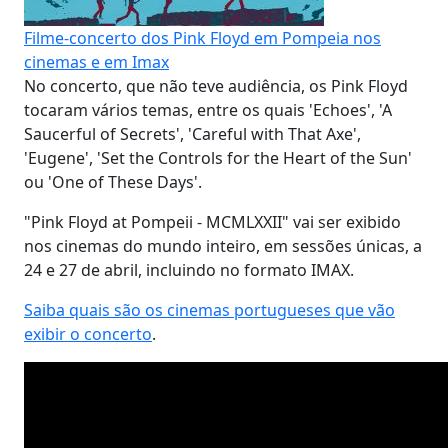
Filme-concerto dos Pink Floyd em Pompeia nos
cinemas e em Imax
No concerto, que não teve audiência, os Pink Floyd
tocaram vários temas, entre os quais 'Echoes', 'A
Saucerful of Secrets', 'Careful with That Axe',
'Eugene', 'Set the Controls for the Heart of the Sun'
ou 'One of These Days'.
"Pink Floyd at Pompeii - MCMLXXII" vai ser exibido
nos cinemas do mundo inteiro, em sessões únicas, a
24 e 27 de abril, incluindo no formato IMAX.
Saiba quais são os cinemas portugueses que vão
exibir o concerto
.