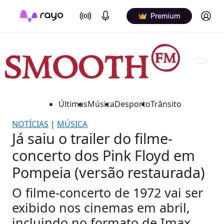
On Air
Podcasts
Log in
Premium
Últimas
Música
Desporto
Trânsito
NOTÍCIAS
|
MÚSICA
Já saiu o trailer do filme-
concerto dos Pink Floyd em
Pompeia (versão restaurada)
O filme-concerto de 1972 vai ser
exibido nos cinemas em abril,
incluindo no formato de Imax.