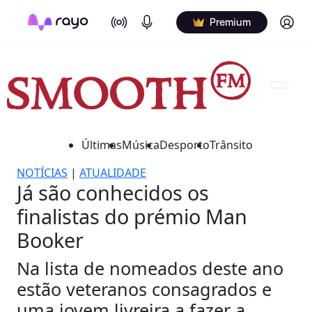
On Air
Podcasts
Log in
Premium
Últimas
Música
Desporto
Trânsito
NOTÍCIAS
|
ATUALIDADE
Já são conhecidos os
finalistas do prémio Man
Booker
Na lista de nomeados deste ano
estão veteranos consagrados e
uma jovem livreira a fazer a