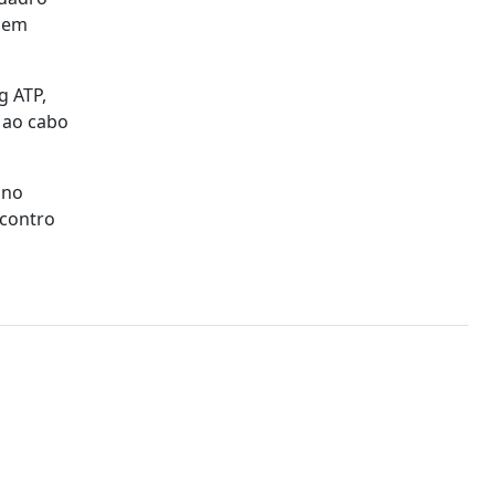
, em
g ATP,
o ao cabo
 no
ncontro