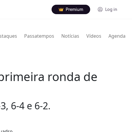
Premium
Log in
staques
Passatempos
Notícias
Vídeos
Agenda
primeira ronda de
, 6-4 e 6-2.
quadro