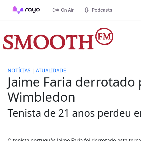
On Air
Podcasts
NOTÍCIAS
|
ATUALIDADE
Jaime Faria derrotado
Wimbledon
Tenista de 21 anos perdeu em 
O tenista português Jaime Faria foi derrotado esta terç